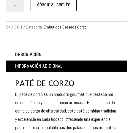
Añadir al carrito
de
Corzo
cantidad
SKU:
CO-1
Categoría:
Embutidos Caseros Corzo
DESCRIPCIÓN
INFORMACIÓN ADICIONAL
PATÉ DE CORZO
El paté de corzo es un producto gourmet que destaca por
su sabor único y su elaboración artesanal. Hecho a base de
carne de corzo de alta calidad, este paté combina tradición
y excelencia en cada bocado, ofreciendo una experiencia
gastronómica inigualable para los paladares más exigentes.