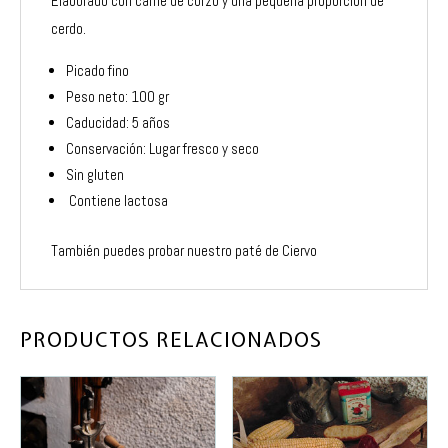
Elaborado con carne de corzo y una pequeña proporción de
cerdo.
Picado fino
Peso neto: 100 gr
Caducidad: 5 años
Conservación: Lugar fresco y seco
Sin gluten
Contiene lactosa
También puedes probar nuestro
paté de Ciervo
PRODUCTOS RELACIONADOS