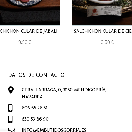
CHICHÓN CULAR DE JABALÍ
SALCHICHÓN CULAR DE CI
9,50
€
9,50
€
DATOS DE CONTACTO

CTRA. LARRAGA, 0, 31150 MENDIGORRÍA,
NAVARRA

606 65 26 51

630 53 86 90

INFO@EMBUTIDOSGORRIA.ES