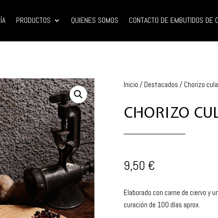
ÍA
PRODUCTOS
QUIENES SOMOS
CONTACTO DE EMBUTIDOS DE C
Inicio
/
Destacados
/ Chorizo cula
CHORIZO CUL
9,50
€
Elaborado con carne de ciervo y u
curación de 100 días aprox.