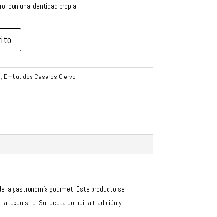
ol con una identidad propia.
rito
s
,
Embutidos Caseros Ciervo
 de la gastronomía gourmet. Este producto se
nal exquisito. Su receta combina tradición y