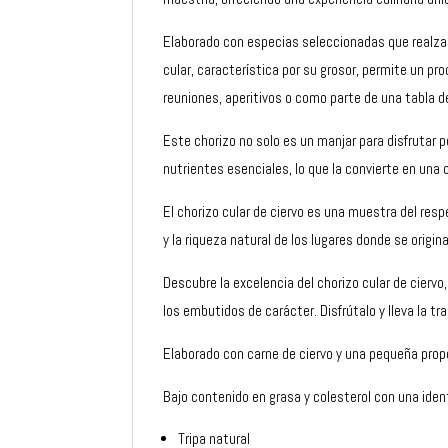
Elaborado con especias seleccionadas que realzan s
cular, característica por su grosor, permite un p
reuniones, aperitivos o como parte de una tabla 
Este chorizo no solo es un manjar para disfrutar p
nutrientes esenciales, lo que la convierte en una 
El chorizo cular de ciervo es una muestra del resp
y la riqueza natural de los lugares donde se origin
Descubre la excelencia del chorizo cular de cierv
los embutidos de carácter. Disfrútalo y lleva la 
Elaborado con carne de ciervo y una pequeña pro
Bajo contenido en grasa y colesterol con una iden
Tripa natural