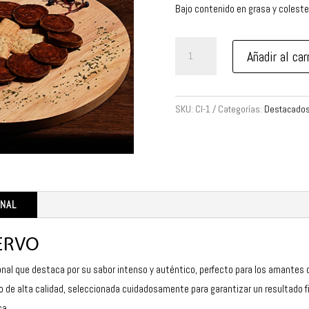
Bajo contenido en grasa y colester
Chorizo
Añadir al car
cular
de
Ciervo
SKU:
CI-1
Categorías:
Destacado
cantidad
ONAL
ERVO
ional que destaca por su sabor intenso y auténtico, perfecto para los amantes
o de alta calidad, seleccionada cuidadosamente para garantizar un resultado fi
ca.