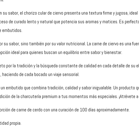
u sabor, el chorizo cular de ciervo presenta una textura firme y jugosa, ideal
roceso de curado lento y natural que potencia sus aromas y matices. Es perfect
de embutidos.
or su sabor, sino también por su valor nutricional. La carne de ciervo es una fu
opción ideal para quienes buscan un equilibrio entre sabor y bienestar.
eto por la tradición y la búsqueda constante de calidad en cada detalle de su e
a, haciendo de cada bocado un viaje sensorial.
o, un embutido que combina tradición, calidad y sabor inigualable. Un producto 
tradición de la charcutería premium a tus momentos más especiales. ¡Atrévete a 
porción de carne de cerdo con una curación de 100 días aproximadamente.
tidad propia.