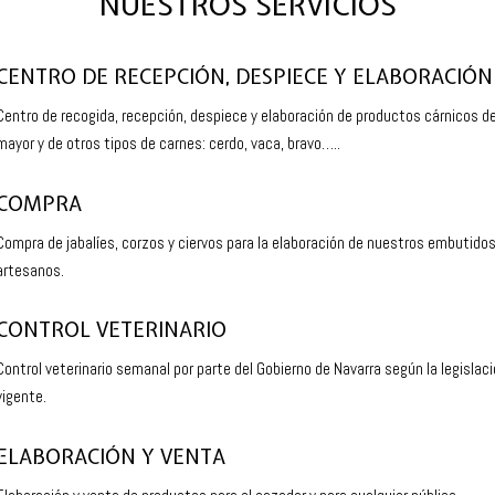
NUESTROS SERVICIOS
CENTRO DE RECEPCIÓN, DESPIECE Y ELABORACIÓN
Centro de recogida, recepción, despiece y elaboración de productos cárnicos d
mayor y de otros tipos de carnes: cerdo, vaca, bravo…..
COMPRA
Compra de jabalíes, corzos y ciervos para la elaboración de nuestros embutido
artesanos.
CONTROL VETERINARIO
Control veterinario semanal por parte del Gobierno de Navarra según la legislac
vigente.
ELABORACIÓN Y VENTA