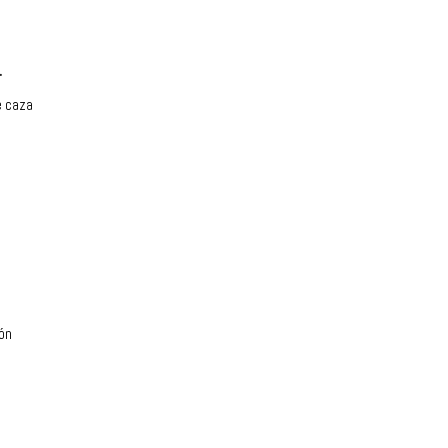
.
e caza
s
ión