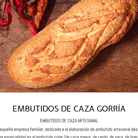
EMBUTIDOS DE CAZA GORRÍA
EMBUTIDOS DE CAZA ARTESANAL
equeña empresa familiar, dedicada a la elaboración de embutido artesanal de
a especialidad es el embutido cular (de caza mayor, de cerdo, de vaca, de bra