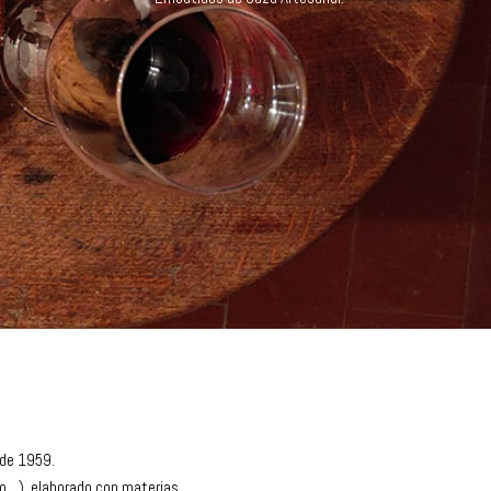
sde 1959.
vo…), elaborado con materias