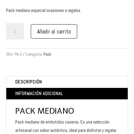
Pack mediano especial ocasiones o regalos
Pack
Añadir al carrito
Mediano
cantidad
SKU:
PA-2
Categoría:
Pack
DESCRIPCIÓN
INFORMACIÓN ADICIONAL
PACK MEDIANO
Pack mediano de embutidos caseros. Es una selección
artesanal con sabor auténtico, ideal para disfrutar y regalar